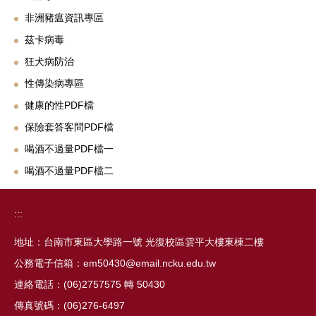
非洲豬瘟資訊專區
茲卡病毒
狂犬病防治
性傳染病專區
健康的性PDF檔
保險套答客問PDF檔
喝酒不過量PDF檔一
喝酒不過量PDF檔二
:::
地址：台南市東區大學路一號 光復校區雲平大樓東棟二樓
公務電子信箱：em50430@email.ncku.edu.tw
連絡電話：(06)2757575 轉 50430
傳真號碼：(06)276-6497