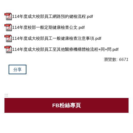
衛教專區
法規與SOP
114年度成大校部員工網路預約健檢流程.pdf
單位設備及校園友善設施介紹
114年度校部一般定期健康檢查公文.pdf
114年度成大校部員工一般健康檢查注意事項.pdf
下載專區
114年度成大校部員工至其他醫療機構體檢流程+同+問.pdf
常見Q&A
瀏覽數:
6671
聯絡我們
分享
鄰近醫療資源
:::
FB粉絲專頁