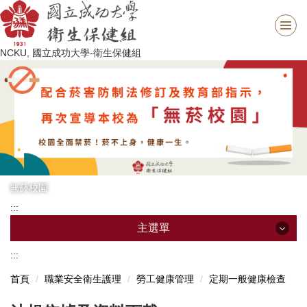
跳
到
主
NCKU, 國立成功大學-衛生保健組
要
內
容
區
無菸校園
:::
主選單
:::
主選單
首頁
職業安全衛生護理
勞工健康管理
定期一般健康檢查
最新消息