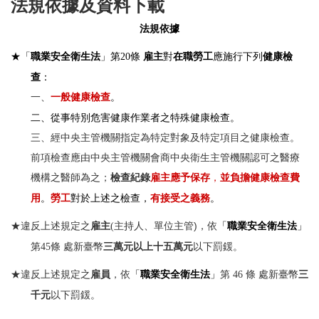
法規依據及資料下載
衛保組簡介
法規依據
行事曆
條
雇主
對
在職勞工
應施行下列
健康檢
★「
職業安全衛生法
」第20
查
：
新生體檢
一、
一般健康檢查
。
健康促進
二、從事特別危害健康作業者之特殊健康檢查。
三、經中央主管機關指定為特定對象及特定項目之健康檢查。
健康餐飲
前項檢查應由中央主管機關會商中央衛生主管機關認可之醫療
菸害防制專區
機構之醫師為之；
檢查紀錄
雇主應予保存
，
並負擔健康檢查費
用
。
勞工
對於上述之檢查，
有接受之義務
。
傳染病專區
主持人、單位主管)，依
★違反上述規定之
雇主
(
「
職業安全衛生法
」
新冠肺炎防疫措施
條 處新臺幣
三萬元以上十五萬元
以下罰鍰。
第45
登革熱相關資訊
條 處新臺幣
三
★違反上述規定之
雇員
，依
「
職業安全衛生法
」
第 46
職業安全衛生護理
千元
以下罰鍰。