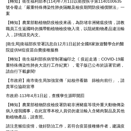
【轉知】衛生福利部本(114)年7月1日以衛授疾字第1140100635
號令廢止「嚴重特殊傳染性肺炎隔離及檢疫期間防疫補償辦法」一
案
【轉知】農業部動植物防疫檢疫來函，為防堵非洲豬瘟疫情，請教
職員工生返國時勿攜帶動植物檢疫物入境，以阻絕動物產品違法輸
入，詳情請見內文。
[衛生局]衛福部疾管署訊息自12月1日起於全國8家旅遊醫學合約醫
院提供M痘疫苗自費接種服務
【轉知】衛生福利部疾病管制署編印之《 疫起走過：COVID-19嚴
重特殊傳染性肺炎大流行工作紀實》，電子版已公布於該署官網，
請自行下載參閱!
【市政府】南市衛生局加強宣傳「結核停看聽 篩檢向前行」，請
貴單位協助宣導
市政府-113年4月1日起，查獲孳生源即開罰
【轉知】農業部植物防疫檢疫署防範非洲豬瘟等境外重大動物傳染
病入侵我國事，在此宣導本校人員切勿違法輸入含豬肉製品及其他
動植物產品，請查照。
請注意猴痘疫情，做好防治工作，若符合疫苗接種條件者，建議疫