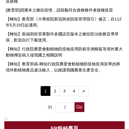
苗接種
[教育部]因應本土猴痘疫情，請鼓勵符合接種條件者接種疫苗
【轉知】教育部《大專校院新冠肺炎防疫管理指引》修正，自112
年5月19日起適用。
【轉知】衛福部疾管署製作多國語言版本之猴痘防治衛教宣導單
張，歡迎自行下載使用。
【轉知】行政院農委會動植物防疫檢疫局防範非洲豬瘟等境外重大
動物傳染病入侵我國之相關說明
【轉知】教育部函-轉知行政院農委會動植物防疫檢疫局宣導勿將
境外動植物產品違法輸入，以維護我國農業生產安全。
1
2
3
4
>
Go
到
:::
FB粉絲專頁