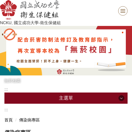
跳
到
主
NCKU, 國立成功大學-衛生保健組
要
內
容
區
無菸校園
:::
主選單
:::
主選單
首頁
傳染病專區
最新消息