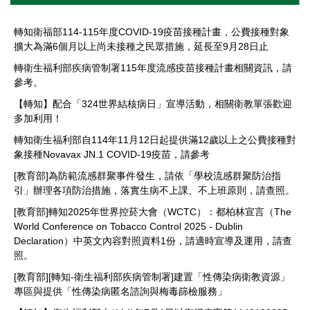
衛教專區
法規與SOP
轉知衛福部114-115年度COVID-19疫苗接種計畫，公費接種對象
擴大為滿6個月以上尚未接種之民眾措施，延長至9月28日止
單位設備及校園友善設施介紹
轉衛生福利部疾病管制署115年度流感疫苗接種計畫相關資訊，請
參考。
下載專區
【轉知】配合「324世界結核病日」宣導活動，相關衛教單張歡迎
多加利用！
常見Q&A
轉知衛生福利部自114年11月12日起提供滿12歲以上之公費接種對
聯絡我們
象接種Novavax JN.1 COVID-19疫苗，請參考
[教育部]為防範流感群聚事件發生，請依「學校流感群聚防治指
鄰近醫療資源
引」辦理各項防治措施，落實生病不上課、不上班原則，請查照。
[教育部]​轉知2025年世界控菸大會（WCTC）：都柏林宣言（The
World Conference on Tobacco Control 2025 - Dublin
Declaration）中英文內容對照資料1份，請適時宣導及運用，請查
照。
[教育部][轉知-衛生福利部疾病管制署]建置「性傳染病衛教資源」
專區與提供「性傳染病匿名諮詢與梅毒篩檢服務」