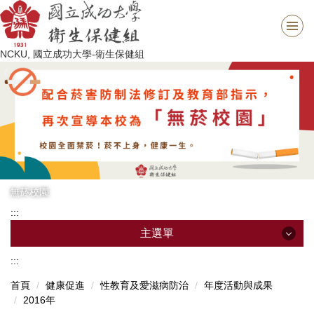
跳
到
主
NCKU, 國立成功大學-衛生保健組
要
內
容
區
無菸校園
:::
主選單
:::
主選單
首頁
健康促進
性教育及愛滋病防治
年度活動與成果
2016年
最新消息