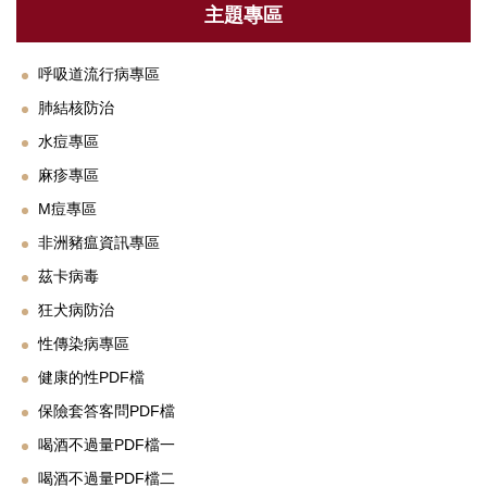
衛教專區
主題專區
法規與SOP
呼吸道流行病專區
單位設備及校園友善設施介紹
肺結核防治
下載專區
水痘專區
麻疹專區
常見Q&A
M痘專區
聯絡我們
非洲豬瘟資訊專區
茲卡病毒
鄰近醫療資源
狂犬病防治
性傳染病專區
健康的性PDF檔
保險套答客問PDF檔
喝酒不過量PDF檔一
喝酒不過量PDF檔二