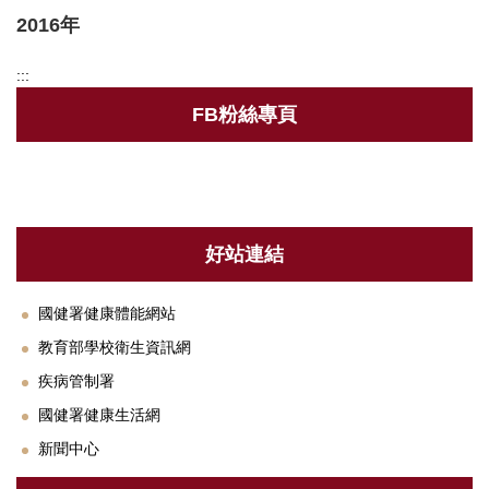
2016年
衛保組簡介
:::
行事曆
FB粉絲專頁
新生體檢
健康促進
健康餐飲
好站連結
菸害防制專區
傳染病專區
國健署健康體能網站
教育部學校衛生資訊網
新冠肺炎防疫措施
疾病管制署
登革熱相關資訊
國健署健康生活網
職業安全衛生護理
新聞中心