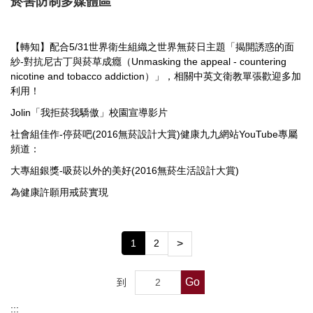
菸害防制多媒體區
衛保組簡介
【轉知】配合5/31世界衛生組織之世界無菸日主題「揭開誘惑的面
行事曆
紗-對抗尼古丁與菸草成癮（Unmasking the appeal - countering
nicotine and tobacco addiction）」，相關中英文衛教單張歡迎多加
新生體檢
利用！
健康促進
Jolin「我拒菸我驕傲」校園宣導影片
社會組佳作-停菸吧(2016無菸設計大賞)健康九九網站YouTube專屬
健康餐飲
頻道：
菸害防制專區
大專組銀獎-吸菸以外的美好(2016無菸生活設計大賞)
為健康許願用戒菸實現
傳染病專區
新冠肺炎防疫措施
1
2
>
登革熱相關資訊
Go
到
職業安全衛生護理
:::