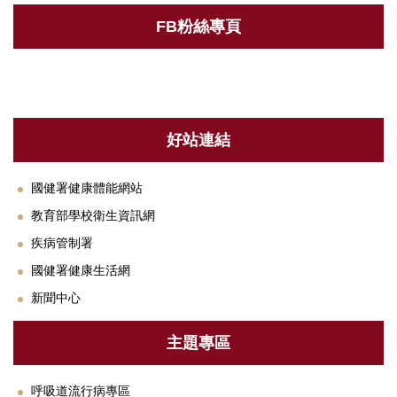
衛教專區
FB粉絲專頁
法規與SOP
單位設備及校園友善設施介紹
下載專區
好站連結
常見Q&A
國健署健康體能網站
聯絡我們
教育部學校衛生資訊網
鄰近醫療資源
疾病管制署
國健署健康生活網
新聞中心
主題專區
呼吸道流行病專區