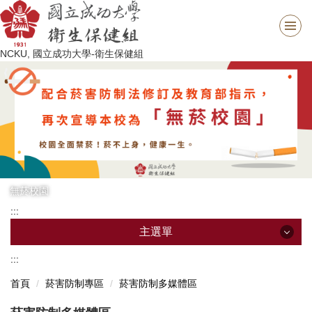
跳
到
主
NCKU, 國立成功大學-衛生保健組
要
內
容
區
無菸校園
:::
主選單
:::
主選單
首頁
菸害防制專區
菸害防制多媒體區
最新消息