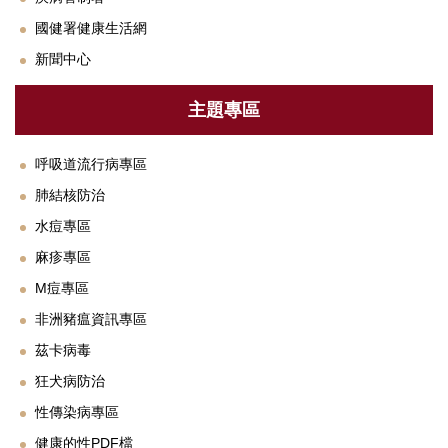
衛教專區
國健署健康生活網
法規與SOP
新聞中心
單位設備及校園友善設施介紹
主題專區
下載專區
呼吸道流行病專區
常見Q&A
肺結核防治
聯絡我們
水痘專區
鄰近醫療資源
麻疹專區
M痘專區
非洲豬瘟資訊專區
茲卡病毒
狂犬病防治
性傳染病專區
健康的性PDF檔