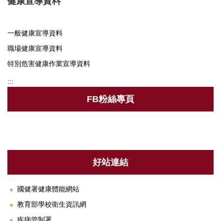
健康宣導資料
衛保組簡介
一般健康宣導資料
行事曆
職場健康宣導資料
新生體檢
特別危害健康作業宣導資料
健康促進
:::
健康餐飲
FB粉絲專頁
菸害防制專區
傳染病專區
新冠肺炎防疫措施
好站連結
登革熱相關資訊
國健署健康體能網站
職業安全衛生護理
教育部學校衛生資訊網
疾病管制署