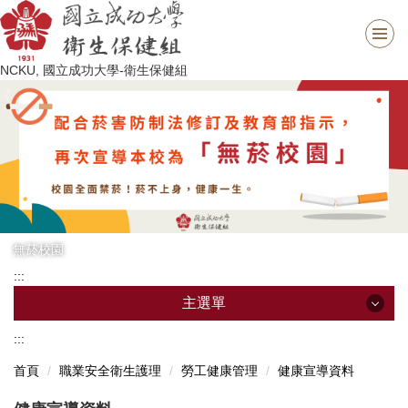
跳
到
主
NCKU, 國立成功大學-衛生保健組
要
內
容
區
無菸校園
:::
主選單
:::
主選單
首頁
職業安全衛生護理
勞工健康管理
健康宣導資料
最新消息