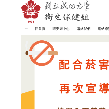
跳
到
主
要
內
:::
回首頁
環安衛中心
聯絡我們
網站導
容
區