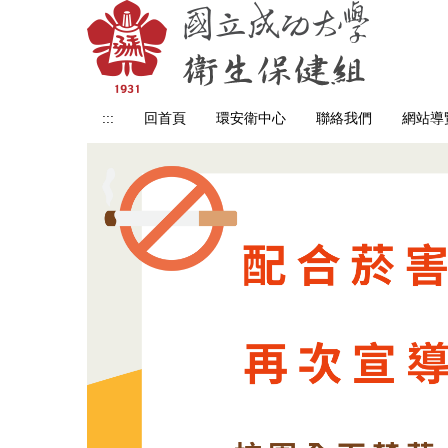
跳
到
主
要
內
:::
回首頁
環安衛中心
聯絡我們
網站導
容
區