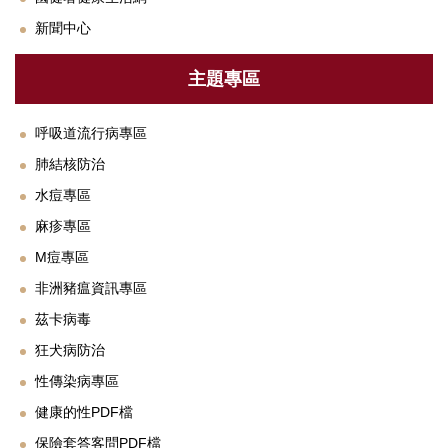
衛教專區
新聞中心
法規與SOP
主題專區
單位設備及校園友善設施介紹
下載專區
呼吸道流行病專區
肺結核防治
常見Q&A
水痘專區
聯絡我們
麻疹專區
鄰近醫療資源
M痘專區
非洲豬瘟資訊專區
茲卡病毒
狂犬病防治
性傳染病專區
健康的性PDF檔
保險套答客問PDF檔