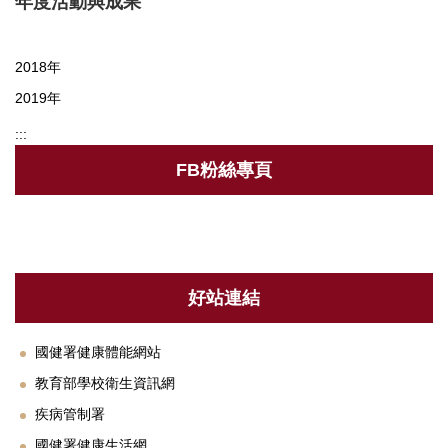
年度活動與成果
衛保組簡介
2018年
行事曆
2019年
新生體檢
:::
健康促進
FB粉絲專頁
健康餐飲
菸害防制專區
傳染病專區
好站連結
新冠肺炎防疫措施
國健署健康體能網站
登革熱相關資訊
教育部學校衛生資訊網
職業安全衛生護理
疾病管制署
國健署健康生活網