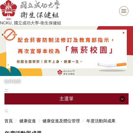
跳
到
主
NCKU, 國立成功大學-衛生保健組
要
內
容
區
無菸校園
:::
主選單
:::
主選單
首頁
健康促進
健康促進及體位管理
年度活動與成果
最新消息