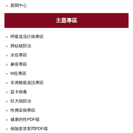
衛教專區
新聞中心
法規與SOP
主題專區
單位設備及校園友善設施介紹
呼吸道流行病專區
下載專區
肺結核防治
常見Q&A
水痘專區
聯絡我們
麻疹專區
M痘專區
鄰近醫療資源
非洲豬瘟資訊專區
茲卡病毒
狂犬病防治
性傳染病專區
健康的性PDF檔
保險套答客問PDF檔