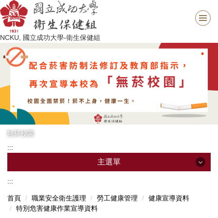
跳
到
主
NCKU, 國立成功大學-衛生保健組
要
內
容
區
無菸校園
:::
主選單
:::
主選單
首頁
職業安全衛生護理
勞工健康管理
健康宣導資料
特別危害健康作業宣導資料
最新消息