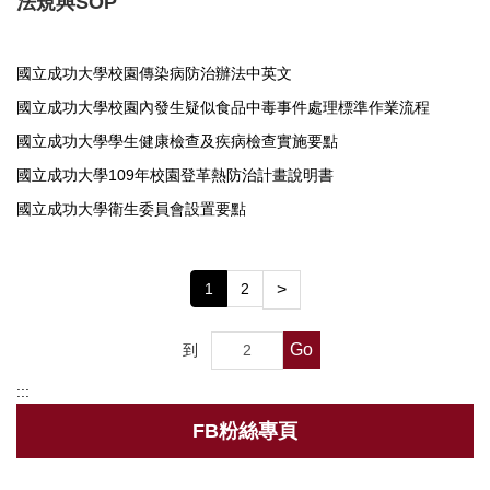
法規與SOP
衛保組簡介
國立成功大學校園傳染病防治辦法中英文
行事曆
國立成功大學校園內發生疑似食品中毒事件處理標準作業流程
新生體檢
國立成功大學學生健康檢查及疾病檢查實施要點
健康促進
國立成功大學109年校園登革熱防治計畫說明書
國立成功大學衛生委員會設置要點
健康餐飲
菸害防制專區
1
2
>
傳染病專區
Go
到
新冠肺炎防疫措施
:::
登革熱相關資訊
FB粉絲專頁
職業安全衛生護理