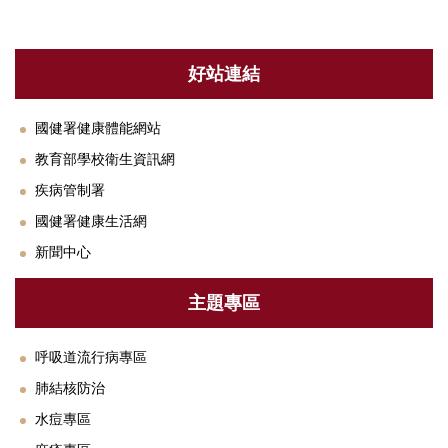
衛教專區
法規與SOP
好站連結
單位設備及校園友善設施介紹
國健署健康體能網站
下載專區
教育部學校衛生資訊網
常見Q&A
疾病管制署
聯絡我們
國健署健康生活網
新聞中心
鄰近醫療資源
主題專區
呼吸道流行病專區
肺結核防治
水痘專區