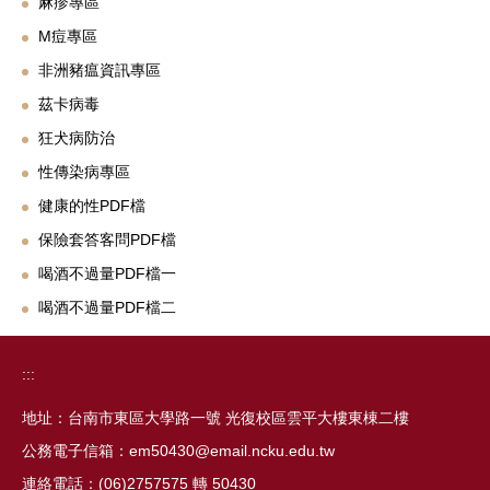
麻疹專區
M痘專區
非洲豬瘟資訊專區
茲卡病毒
狂犬病防治
性傳染病專區
健康的性PDF檔
保險套答客問PDF檔
喝酒不過量PDF檔一
喝酒不過量PDF檔二
:::
地址：台南市東區大學路一號 光復校區雲平大樓東棟二樓
公務電子信箱：em50430@email.ncku.edu.tw
連絡電話：(06)2757575 轉 50430