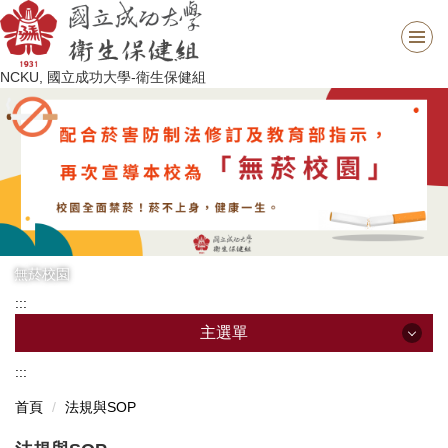
跳
到
主
NCKU, 國立成功大學-衛生保健組
要
內
容
區
無菸校園
:::
主選單
:::
主選單
首頁
法規與SOP
最新消息