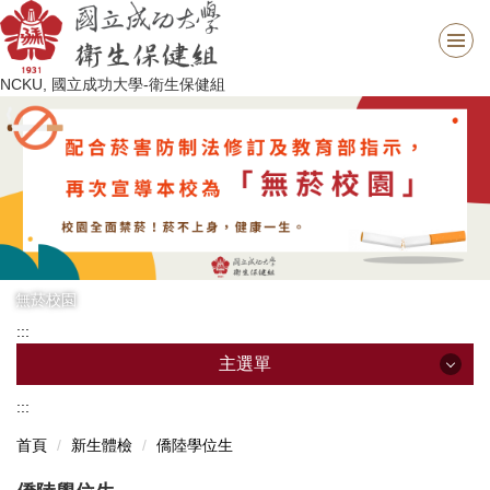
跳
到
主
NCKU, 國立成功大學-衛生保健組
要
內
容
區
無菸校園
:::
主選單
:::
主選單
首頁
新生體檢
僑陸學位生
最新消息