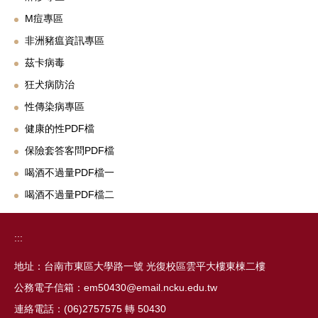
M痘專區
非洲豬瘟資訊專區
茲卡病毒
狂犬病防治
性傳染病專區
健康的性PDF檔
保險套答客問PDF檔
喝酒不過量PDF檔一
喝酒不過量PDF檔二
:::
地址：台南市東區大學路一號 光復校區雲平大樓東棟二樓
公務電子信箱：em50430@email.ncku.edu.tw
連絡電話：(06)2757575 轉 50430