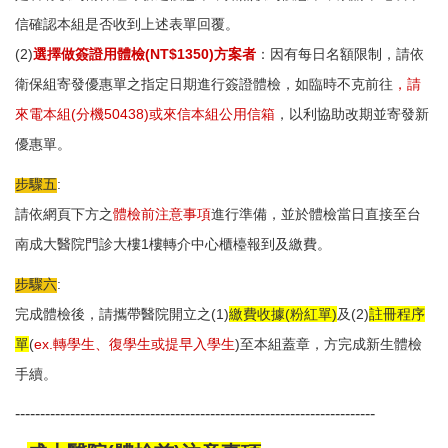
信確認本組是否收到上述表單回覆。
(2)
選擇做簽證用體檢(NT$1350)方案者
：因有每日名額限制，
請依
衛保組寄發
優惠單
之指定日期進行簽證體檢，如臨時不克前往
，請
來電本組(分機50438)或來信本組公用信箱
，以利協助改期並寄發新
優惠單。
步驟五
:
請依網頁下方之
體檢前注意事項
進行準備，並於體檢當日直接至台
南成大醫院門診大樓1樓轉介中心櫃檯報到及繳費。
步驟六
:
完成體檢後，請攜帶醫院開立之(1)
繳費收據(粉紅單)
及(2)
註冊程序
單
(
ex.轉學生、復學生或提早入學生
)
至本組蓋章，方完成新生體檢
手續。
------------------------------------------------------------------------