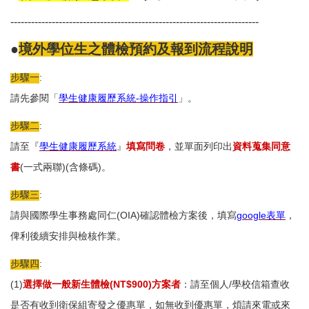
------------------------------------------------------------------------
●
境外學位生之
體檢預約及報到流程說明
步驟一
:
請先參閱「
學生健康履歷系統-
操作指引
」。
步驟二
:
請至『
學生健康履歷系統
』
填寫問卷
，並單面列印出
資料蒐集同意
書
(一式兩聯)(含條碼)。
步驟三
:
請與國際學生事務處同仁(OIA)確認體檢方案後，填寫
google
表單
，
俾利後續安排與檢核作業。
步驟四
:
(1)
選擇做一般新生體檢(NT$900)方案者
：請至個人/學校信箱查收
是否有收到衛保組寄發之優惠單，如無收到優惠單，煩請來電或來