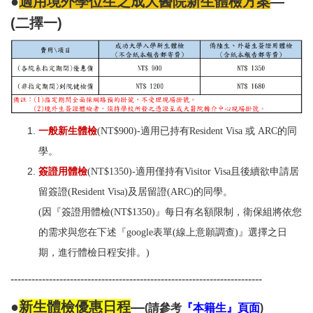
●
適用境外學位生之成大醫院新生體檢方案
—
衛教專區
(二擇一)
法規與SOP
單位設備及校園友善設施介紹
下載專區
常見Q&A
一般新生體檢
(NT$900)-適用已持有Resident Visa 或 ARC的同
聯絡我們
學。
簽證用體檢
(NT$1350)-適用僅持有Visitor Visa且後續欲申請居
鄰近醫療資源
留簽證(
Resident Visa
)及居留證(
ARC
)
的同學
。
(因『簽證用體檢(NT$1350)』每日有名額限制，衛保組將依您
的需求與您在下述『
google表單(
線上意願調查)
』選擇之日
期，進行體檢日程安排。)
------------------------------------------------------------------------
●
新生體檢優惠日程
—
(
請參考
『本籍生』頁面
)