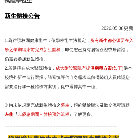
僑陸學位生
衛保組簡介
新生體檢公告
行事曆
2026.05.08
更新
新生體檢
1.
為維護校園健康衛生，依學校衛生法規定，
所有新生都必須要在入
健康促進
學之學期結束前完成新生體檢
，即使您已持有居留簽證或居留證，
仍需要參加新生體檢。
健康餐飲
2.若選擇在成大醫院體檢，
成大附設醫院有提供
兩種方案
(如下)
供本
菸害防制專區
校境外新生進行選擇，請審慎評估自身需求或向僑陸組人員確認您
需要進行哪一種體檢方案後，從中選擇其中一種。
傳染病專區
新冠肺炎防疫措施
※尚未依規定完成新生體檢之
舊生
，預約體檢辦法及繳交流程請點
登革熱相關資訊
左側
『
非優惠期間－體檢預約流程
』
了解更多。
職業安全衛生護理
-------------------------------------------------------------------------