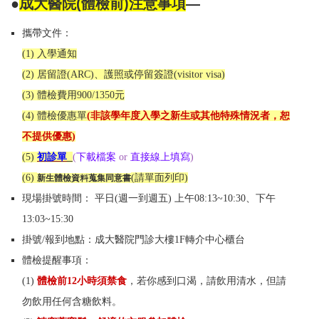
●
成大醫院(體檢前)注意事項
—
攜帶文件：
(1)
入學通知
(2) 居留證(ARC)、
護照或停留簽證(visitor visa)
(3)
體檢費用900/1350元
(4)
體檢優惠單
(非該學年度入學之新生或其他特殊情況者，恕
不提供優惠)
(5)
初診單
(
下載檔案
or
直接線上填寫
)
(6)
(
請單面列印)
新生體檢資料蒐集同意書
現場掛號時間： 平日(週一到週五) 上午08:13~10:30、下午
13:03~15:30
掛號/報到地點：成大醫院門診大樓1F轉介中心櫃台
體檢提醒事項：
(1)
體檢前12小時須禁食
，若你感到口渴，請飲用清水，但請
勿飲用任何含糖飲料。