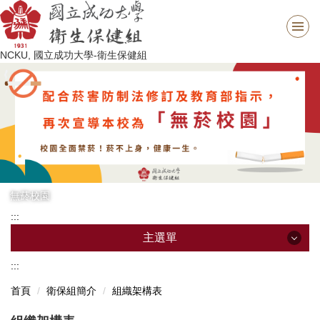
跳
到
主
NCKU, 國立成功大學-衛生保健組
要
內
容
區
無菸校園
:::
主選單
:::
主選單
首頁
衛保組簡介
組織架構表
最新消息