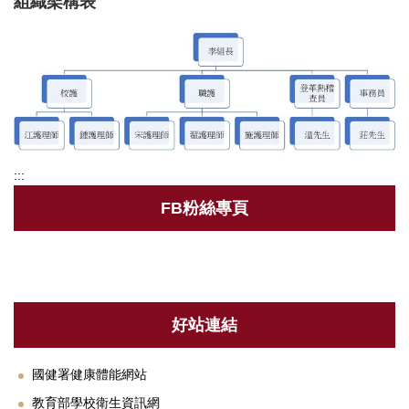
組織架構表
衛保組簡介
行事曆
新生體檢
健康促進
:::
健康餐飲
FB粉絲專頁
菸害防制專區
傳染病專區
新冠肺炎防疫措施
好站連結
登革熱相關資訊
職業安全衛生護理
國健署健康體能網站
教育部學校衛生資訊網