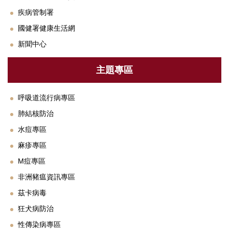
衛教專區
疾病管制署
法規與SOP
國健署健康生活網
新聞中心
單位設備及校園友善設施介紹
下載專區
主題專區
常見Q&A
呼吸道流行病專區
聯絡我們
肺結核防治
水痘專區
鄰近醫療資源
麻疹專區
M痘專區
非洲豬瘟資訊專區
茲卡病毒
狂犬病防治
性傳染病專區