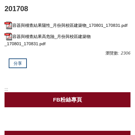
201708
衛保組簡介
行事曆
容器與稽查結果陽性_月份與校區建築物_170801_170831.pdf
新生體檢
容器與稽查結果高危險_月份與校區建築物
_170801_170831.pdf
健康促進
瀏覽數:
2306
健康餐飲
分享
菸害防制專區
傳染病專區
:::
新冠肺炎防疫措施
FB粉絲專頁
登革熱相關資訊
職業安全衛生護理