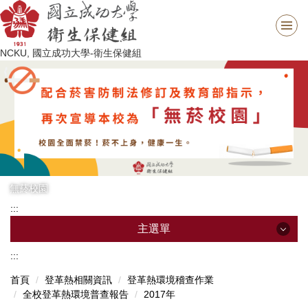
跳
到
主
NCKU, 國立成功大學-衛生保健組
要
內
容
區
無菸校園
:::
主選單
:::
主選單
首頁
登革熱相關資訊
登革熱環境稽查作業
全校登革熱環境普查報告
2017年
最新消息