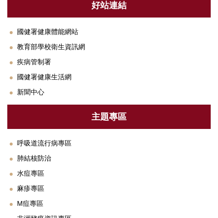
衛教專區
好站連結
法規與SOP
國健署健康體能網站
單位設備及校園友善設施介紹
教育部學校衛生資訊網
疾病管制署
下載專區
國健署健康生活網
常見Q&A
新聞中心
聯絡我們
主題專區
鄰近醫療資源
呼吸道流行病專區
肺結核防治
水痘專區
麻疹專區
M痘專區