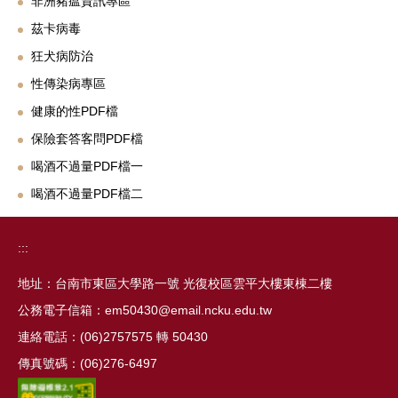
非洲豬瘟資訊專區
茲卡病毒
狂犬病防治
性傳染病專區
健康的性PDF檔
保險套答客問PDF檔
喝酒不過量PDF檔一
喝酒不過量PDF檔二
:::
地址：台南市東區大學路一號 光復校區雲平大樓東棟二樓
公務電子信箱：em50430@email.ncku.edu.tw
連絡電話：(06)2757575 轉 50430
傳真號碼：(06)276-6497