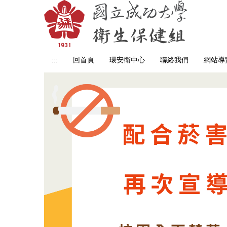
跳
到
主
要
內
:::
回首頁
環安衛中心
聯絡我們
網站導
容
區