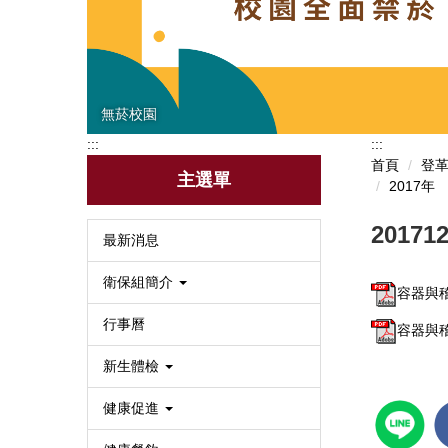
無菸校園
:::
:::
首頁
登
主選單
2017年
20171
最新消息
衛保組簡介
容器與稽
行事曆
容器與稽
新生體檢
健康促進