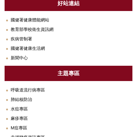
衛教專區
好站連結
法規與SOP
國健署健康體能網站
單位設備及校園友善設施介紹
教育部學校衛生資訊網
疾病管制署
下載專區
國健署健康生活網
常見Q&A
新聞中心
聯絡我們
主題專區
鄰近醫療資源
呼吸道流行病專區
肺結核防治
水痘專區
麻疹專區
M痘專區