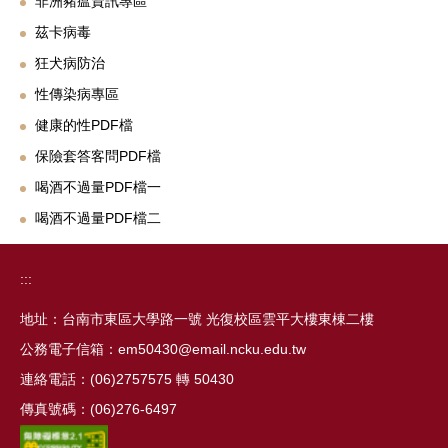
非洲豬瘟資訊專區
茲卡病毒
狂犬病防治
性傳染病專區
健康的性PDF檔
保險套答客問PDF檔
喝酒不過量PDF檔一
喝酒不過量PDF檔二
:::
地址：台南市東區大學路一號 光復校區雲平大樓東棟二樓
公務電子信箱：em50430@email.ncku.edu.tw
連絡電話：(06)2757575 轉 50430
傳真號碼：(06)276-6497