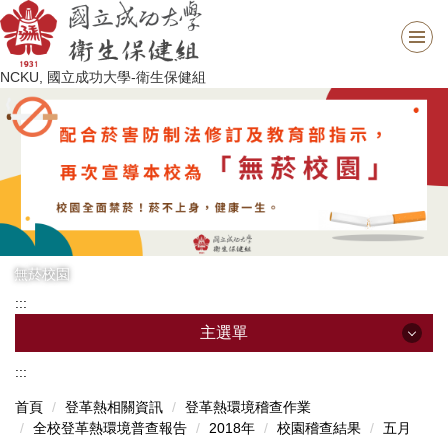
跳
到
主
NCKU, 國立成功大學-衛生保健組
要
內
容
區
無菸校園
:::
主選單
:::
主選單
首頁
登革熱相關資訊
登革熱環境稽查作業
全校登革熱環境普查報告
2018年
校園稽查結果
五月
最新消息