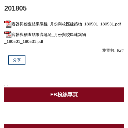
201805
衛保組簡介
行事曆
容器與稽查結果陽性_月份與校區建築物_180501_180531.pdf
新生體檢
容器與稽查結果高危險_月份與校區建築物
_180501_180531.pdf
健康促進
瀏覽數:
924
健康餐飲
分享
菸害防制專區
傳染病專區
:::
新冠肺炎防疫措施
FB粉絲專頁
登革熱相關資訊
職業安全衛生護理