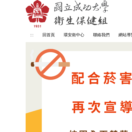
跳
到
主
要
內
:::
回首頁
環安衛中心
聯絡我們
網站導
容
區