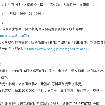
對象：本市國中以上各級學校（國中、高中職、大專院校）在學學生。
：114年8月19日~10月10日止。
法：
ogle表單讓學生上傳早餐照片及相關說明資料(活動上傳網址
inan.gov.tw//UhacZ2
)。
格者可獲得抽獎機會；提供衛生福利部國民健康署「我的餐盤」均衡飲食
參考創意搭配(網址：
https://www.hpa.gov.tw/Pages/List.aspx?
6
)
式：
獎：114年8月19日徵稿至8月31日止，進行第一梯次抽獎，名額30名各
元禮券。
獎：名額50名各可獲得200元禮券(可與早鳥獎重複得獎)。
餐代言獎：抽出20名800元禮券，另頒發「最佳健康早餐代言人」獎狀一
計畫書1份，若有相關問題請洽詢承辦人：曾維莉(06-2679751 分機