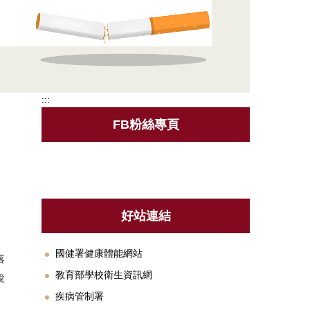
:::
FB粉絲專頁
好站連結
國健署健康體能網站
落
教育部學校衛生資訊網
說
疾病管制署