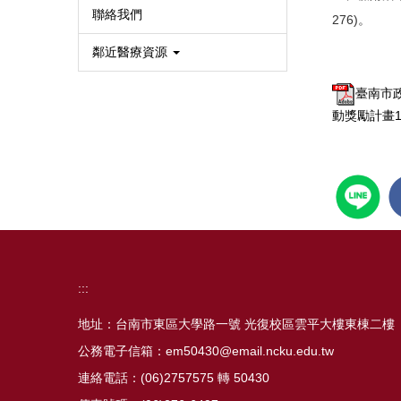
聯絡我們
276)。
鄰近醫療資源
臺南市
動獎勵計畫
:::
地址：台南市東區大學路一號 光復校區雲平大樓東棟二樓
公務電子信箱：em50430@email.ncku.edu.tw
連絡電話：(06)2757575 轉 50430