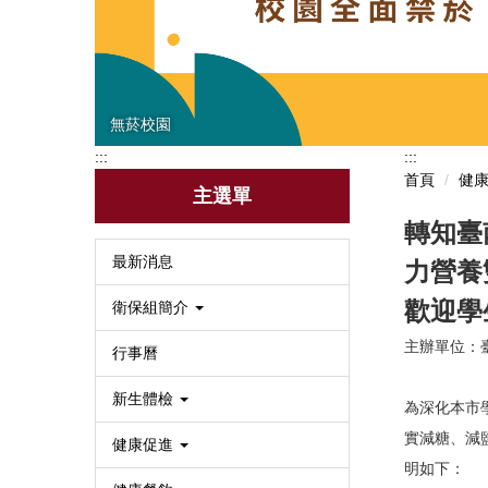
無菸校園
:::
:::
首頁
健
主選單
轉知臺
最新消息
力營養
歡迎學
衛保組簡介
主辦單位：
行事曆
新生體檢
為深化本市
實減糖、減
健康促進
明如下：