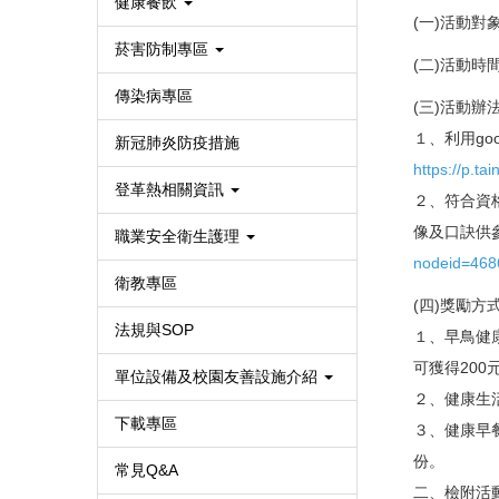
健康餐飲
(一)活動
菸害防制專區
(二)活動時間
傳染病專區
(三)活動辦
１、利用go
新冠肺炎防疫措施
https://p.ta
登革熱相關資訊
２、符合資
像及口訣供
職業安全衛生護理
nodeid=468
衛教專區
(四)獎勵方
法規與SOP
１、早鳥健康
可獲得200
單位設備及校園友善設施介紹
２、健康生活
下載專區
３、健康早
份。
常見Q&A
二、檢附活動