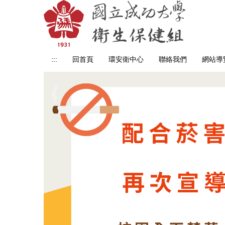
跳
到
主
要
內
:::
回首頁
環安衛中心
聯絡我們
網站導
容
區