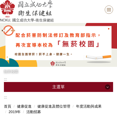
跳
到
主
NCKU, 國立成功大學-衛生保健組
要
內
容
區
無菸校園
:::
主選單
:::
主選單
首頁
健康促進
健康促進及體位管理
年度活動與成果
2019年
活動招募
最新消息