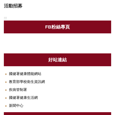
活動招募
衛保組簡介
:::
行事曆
FB粉絲專頁
新生體檢
健康促進
健康餐飲
好站連結
菸害防制專區
傳染病專區
國健署健康體能網站
教育部學校衛生資訊網
新冠肺炎防疫措施
疾病管制署
登革熱相關資訊
國健署健康生活網
職業安全衛生護理
新聞中心