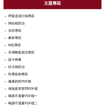
衛教專區
主題專區
法規與SOP
呼吸道流行病專區
單位設備及校園友善設施介紹
肺結核防治
下載專區
水痘專區
麻疹專區
常見Q&A
M痘專區
聯絡我們
非洲豬瘟資訊專區
茲卡病毒
鄰近醫療資源
狂犬病防治
性傳染病專區
健康的性PDF檔
保險套答客問PDF檔
喝酒不過量PDF檔一
喝酒不過量PDF檔二